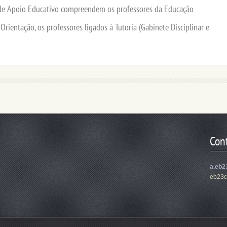
poio Educativo compreendem os professores da Educação
 Orientação, os professores ligados à Tutoria (Gabinete Disciplinar e
Con
a.eb2
eb23c