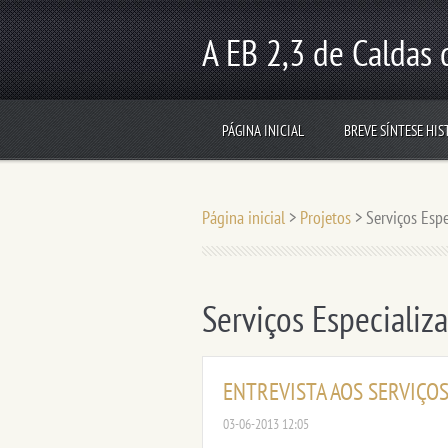
A EB 2,3 de Caldas d
PÁGINA INICIAL
BREVE SÍNTESE HIS
Conhecer a identidade, desafiar o futuro!
Página inicial
>
Projetos
>
Serviços Espe
Serviços Especializ
ENTREVISTA AOS SERVIÇO
03-06-2013 12:05