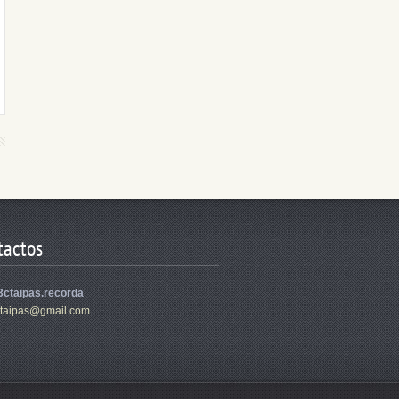
tactos
3ctaipas.recorda
tai
pas@gmai
l.com